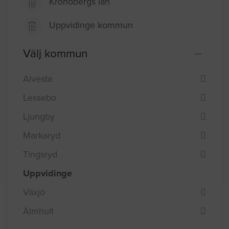
Kronobergs län
Uppvidinge kommun
Välj kommun
Alvesta
Lessebo
Ljungby
Markaryd
Tingsryd
Uppvidinge
Växjö
Älmhult