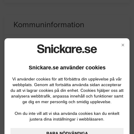
Kommuninformation
×
Uppvidinge kommun ligger i Kronobergs län
och har ca 9300 invånare. Uppvidinge är en
riktig skogskommun där mer än 80% av ytan
Snickare.se använder cookies
består av skog och området är också rikt på
Vi använder cookies för att förbättra din upplevelse på vår
sjöar. Det är en gammal industrikommun
webbplats. Genom att fortsätta använda sidan accepterar
också är så också idag inom trä och
du att vi lagrar cookies på din enhet. Cookies hjälper oss att
metallindustri.
analysera webbtrafik, anpassa innehåll och funktioner samt
ge dig en mer personlig och smidig upplevelse.
Om du inte vill att vi ska använda cookies kan du enkelt
BYGGLOVSINFORMATION FÖR UPPVIDINGE
justera dina inställningar i webbläsaren.
BARA NÖDVÄNDIGA