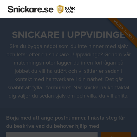
GRATIS TJÄNST
SNICKARE I UPPVIDINGE
Ska du bygga något som du inte hinner med själv
och letar efter en snickare i Uppvidinge? Genom vår
matchningsmotor lägger du in en förfrågan på
jobbet du vill ha utfört och vi sätter er sedan i
kontakt med hantverkare i din närhet. Det går
snabbt att fylla i formuläret. När snickarna kontaktat
dig väljer du sedan själv om och vilka du vill anlita.
Börja med att ange postnummer. I nästa steg får
du beskriva vad du behover hjälp med