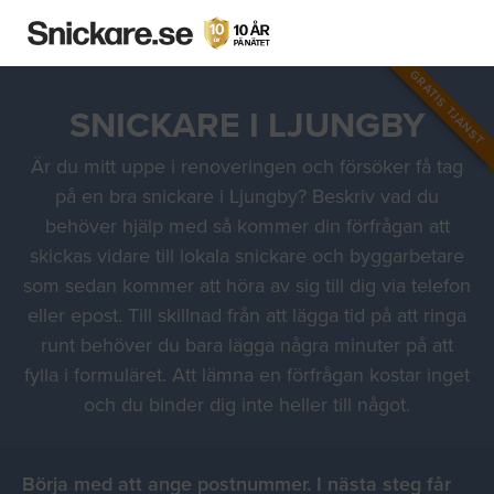
GRATIS TJÄNST
SNICKARE I LJUNGBY
Är du mitt uppe i renoveringen och försöker få tag
på en bra snickare i Ljungby? Beskriv vad du
behöver hjälp med så kommer din förfrågan att
skickas vidare till lokala snickare och byggarbetare
som sedan kommer att höra av sig till dig via telefon
eller epost. Till skillnad från att lägga tid på att ringa
runt behöver du bara lägga några minuter på att
fylla i formuläret. Att lämna en förfrågan kostar inget
och du binder dig inte heller till något.
Börja med att ange postnummer. I nästa steg får