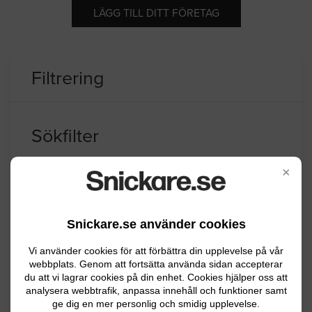
LÄGG TILL DITT FÖRETAG
Filtrering
Sökfilter
×
Kronobergs län
Ljungby kommun
Snickare.se använder cookies
Välj kommun
Vi använder cookies för att förbättra din upplevelse på vår
webbplats. Genom att fortsätta använda sidan accepterar
Alvesta
du att vi lagrar cookies på din enhet. Cookies hjälper oss att
analysera webbtrafik, anpassa innehåll och funktioner samt
Lessebo
ge dig en mer personlig och smidig upplevelse.