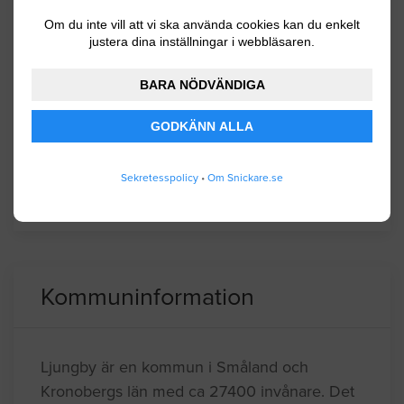
Ljungby
Om du inte vill att vi ska använda cookies kan du enkelt
justera dina inställningar i webbläsaren.
Markaryd
BARA NÖDVÄNDIGA
Tingsryd
Uppvidinge
GODKÄNN ALLA
Växjö
Sekretesspolicy
•
Om Snickare.se
Älmhult
Kommuninformation
Ljungby är en kommun i Småland och
Kronobergs län med ca 27400 invånare. Det