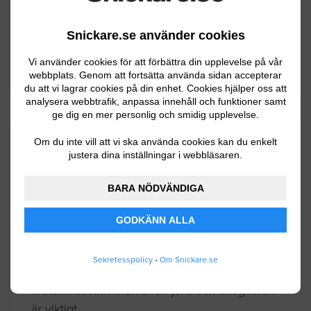
Uppsala
Älvkarleby
Snickare.se använder cookies
Östhammar
Vi använder cookies för att förbättra din upplevelse på vår
webbplats. Genom att fortsätta använda sidan accepterar
du att vi lagrar cookies på din enhet. Cookies hjälper oss att
analysera webbtrafik, anpassa innehåll och funktioner samt
ge dig en mer personlig och smidig upplevelse.
Kommuninformation
Om du inte vill att vi ska använda cookies kan du enkelt
justera dina inställningar i webbläsaren.
BARA NÖDVÄNDIGA
Tierp är en liten kustkommun belägen i
Uppland som har ca 5300 invånare. I
GODKÄNN ALLA
anslutning till kommunen rinner Dalälven och
man har även skärgård med berg och vikar.
Sekretesspolicy
•
Om Snickare.se
Inom näringslivet dominerar stål och
metallindustrin men även jord och skogsbruk
är viktigt.