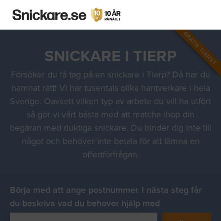
GRATIS TJÄNST
SNICKARE I TIERP
Försöker du få tag på en snickare i Tierp? Då har du
hamnat rätt! Vi har tusentals olika hantverkare i hela
Sverige. Oavsett vilken typ av arbete du vill ha utfört
så gör vi vårt bästa med att matcha ihop din
begäran med duktiga snickare. Du binder dig inte till
något och behöver inte betala för att lämna en
offertförfrågan.
Börja med att ange postnummer. I nästa steg får
du beskriva vad du behover hjälp med