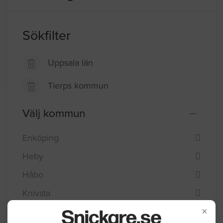
Sökfilter
Uppsala län
Tierps kommun
Välj kommun
Enköping
Heby
Håbo
Knivsta
×
Tierp