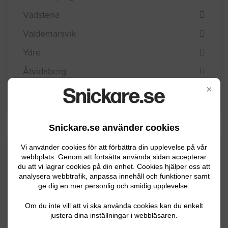
Vadstena
Valdemarsvik
Ydre
Åtvidaberg
×
Ödeshög
Snickare.se använder cookies
Kommuninformation
Vi använder cookies för att förbättra din upplevelse på vår
webbplats. Genom att fortsätta använda sidan accepterar
du att vi lagrar cookies på din enhet. Cookies hjälper oss att
analysera webbtrafik, anpassa innehåll och funktioner samt
ge dig en mer personlig och smidig upplevelse.
Kinda kommun i Östergötland har ca 9800
invånare. Det finns väldigt många sjöar och
Om du inte vill att vi ska använda cookies kan du enkelt
justera dina inställningar i webbläsaren.
vattendrag i kommunen och näringslivet