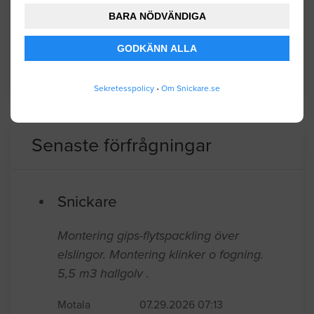
domineras av företag inom
BARA NÖDVÄNDIGA
jordbruksnäringen.
GODKÄNN ALLA
BYGGLOVSINFORMATION FÖR KINDA
Sekretesspolicy
•
Om Snickare.se
Senaste förfrågningar
Snickare
Montering gips-flytspackling över
elslingor. Montering klinker o fogning.
5,5 m3 hallgolv .
Motala
07.29.2026 07:13