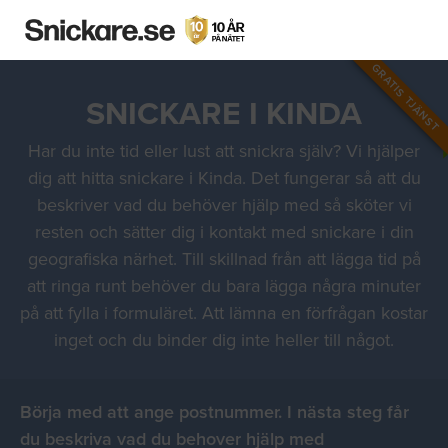
GRATIS TJÄNST
SNICKARE I KINDA
Har du inte tid eller lust att snickra själv? Vi hjälper
dig att hitta snickare i Kinda. Det fungerar så att du
beskriver vad du behöver hjälp med så sköter vi
resten och sätter dig i kontakt med snickare i din
geografiska närhet. Till skillnad från att lägga tid på
att ringa runt behöver du bara lägga några minuter
på att fylla i formuläret. Att lämna en förfrågan kostar
inget och du binder dig inte heller till något.
Börja med att ange postnummer. I nästa steg får
du beskriva vad du behover hjälp med