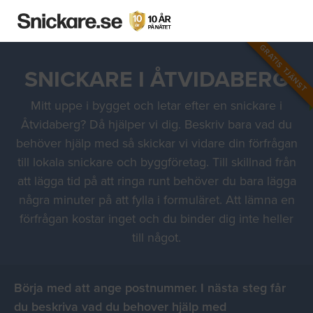
GRATIS TJÄNST
SNICKARE I ÅTVIDABERG
Mitt uppe i bygget och letar efter en snickare i
Åtvidaberg? Då hjälper vi dig. Beskriv bara vad du
behöver hjälp med så skickar vi vidare din förfrågan
till lokala snickare och byggföretag. Till skillnad från
att lägga tid på att ringa runt behöver du bara lägga
några minuter på att fylla i formuläret. Att lämna en
förfrågan kostar inget och du binder dig inte heller
till något.
Börja med att ange postnummer. I nästa steg får
du beskriva vad du behover hjälp med