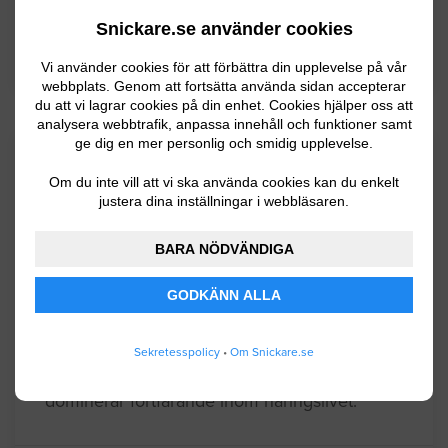
Åtvidaberg
Snickare.se använder cookies
Ödeshög
Vi använder cookies för att förbättra din upplevelse på vår
webbplats. Genom att fortsätta använda sidan accepterar
du att vi lagrar cookies på din enhet. Cookies hjälper oss att
analysera webbtrafik, anpassa innehåll och funktioner samt
ge dig en mer personlig och smidig upplevelse.
Kommuninformation
Om du inte vill att vi ska använda cookies kan du enkelt
justera dina inställningar i webbläsaren.
Åtvidaberg är en kommun belägen mitt i
BARA NÖDVÄNDIGA
Östergötland med ca 11500 invånare.
Åtvidaberg är en kommun rik på skog och
GODKÄNN ALLA
sjöar med mycket sprickdalar. Det finns en
gammal rik brukshistoria i kommunen och
Sekretesspolicy
•
Om Snickare.se
likaså inom fotbollen. Industrisektor
dominerar fortfarande inom näringslivet.