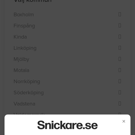
Boxholm
Finspång
Kinda
Linköping
Mjölby
Motala
Norrköping
Söderköping
Vadstena
Valdemarsvik
×
Ydre