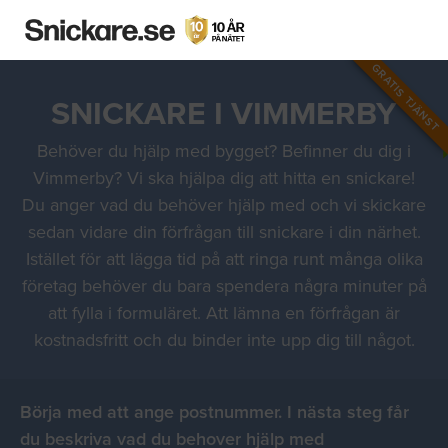
GRATIS TJÄNST
SNICKARE I VIMMERBY
Behöver du hjälp med bygget? Befinner du dig i
Vimmerby? Vi ska hjälpa dig att hitta en snickare!
Du anger vad du behöver hjälp med och vi skickare
sedan vidare din förfrågan till snickare i din närhet.
Istället för att lägga tid på att ringa runt många olika
företag behöver du bara spendera några minuter på
att fylla i formuläret. Att lämna en förfrågan är
kostnadsfritt och du binder inte upp dig till något.
Börja med att ange postnummer. I nästa steg får
du beskriva vad du behover hjälp med