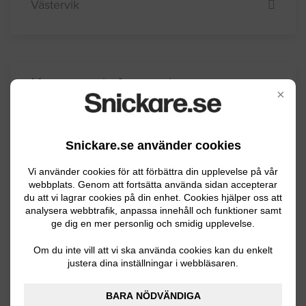
Västervik
Kommuninformation
×
Vimmerby kommun ligger i Småland i östra
Snickare.se använder cookies
delen av sydsvenska höglandet och har ca
Vi använder cookies för att förbättra din upplevelse på vår
15500 invånare. Här finns Astrid Lindgrens
webbplats. Genom att fortsätta använda sidan accepterar
värld som är ett av Sveriges populäraste
du att vi lagrar cookies på din enhet. Cookies hjälper oss att
resmål. Inom näringslivet dominerar därför
analysera webbtrafik, anpassa innehåll och funktioner samt
ge dig en mer personlig och smidig upplevelse.
turism men även livsmedelindsutri och
gjuteri-branschen är på stark frammarsch.
Om du inte vill att vi ska använda cookies kan du enkelt
justera dina inställningar i webbläsaren.
BARA NÖDVÄNDIGA
BYGGLOVSINFORMATION FÖR VIMMERBY