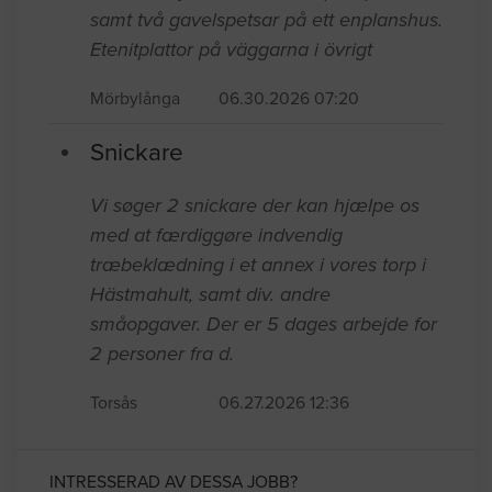
samt två gavelspetsar på ett enplanshus.
Etenitplattor på väggarna i övrigt
Mörbylånga
06.30.2026 07:20
Snickare
Vi søger 2 snickare der kan hjælpe os
med at færdiggøre indvendig
træbeklædning i et annex i vores torp i
Hästmahult, samt div. andre
småopgaver. Der er 5 dages arbejde for
2 personer fra d.
Torsås
06.27.2026 12:36
INTRESSERAD AV DESSA JOBB?