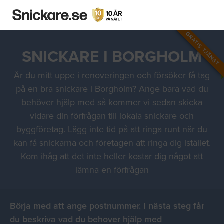
GRATIS TJÄNST
SNICKARE I BORGHOLM
Är du mitt uppe i renoveringen och försöker få tag
på en bra snickare i Borgholm? Ange bara vad du
behöver hjälp med så kommer vi sedan skicka
vidare din förfrågan till lokala snickare och
byggföretag. Lägg inte tid på att ringa runt när du
kan få snickarna och företagen att ringa dig istället.
Kom ihåg att det inte heller kostar dig något att
lämna en förfrågan
Börja med att ange postnummer. I nästa steg får
du beskriva vad du behover hjälp med