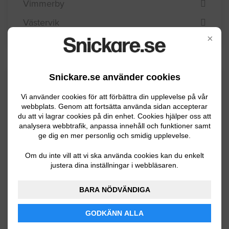
Vimmerby
Västervik
×
Snickare.se använder cookies
Kommuninformation
Vi använder cookies för att förbättra din upplevelse på vår
webbplats. Genom att fortsätta använda sidan accepterar
du att vi lagrar cookies på din enhet. Cookies hjälper oss att
Borgholm kommun utgör den norra delen av
analysera webbtrafik, anpassa innehåll och funktioner samt
Öland och har knapt 11000 invånare.
ge dig en mer personlig och smidig upplevelse.
Borgholms största arbetsgivare är Borgholms
Om du inte vill att vi ska använda cookies kan du enkelt
kommun och landstinget. I övrigt är
justera dina inställningar i webbläsaren.
Borgholms näringsliv mest inriktat på turism.
BARA NÖDVÄNDIGA
GODKÄNN ALLA
BYGGLOVSINFORMATION FÖR BORGHOLM