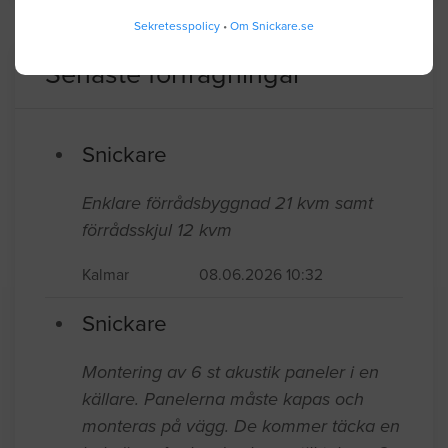
Sekretesspolicy
•
Om Snickare.se
Senaste förfrågningar
Snickare
Enklare förrådsbyggnad 21 kvm samt
förrådsskjul 12 kvm
Kalmar
08.06.2026 10:32
Snickare
Montering av 6 st akustik paneler i en
källare. Panelerna måste kapas och
monteras på vägg. De kommer täcka en