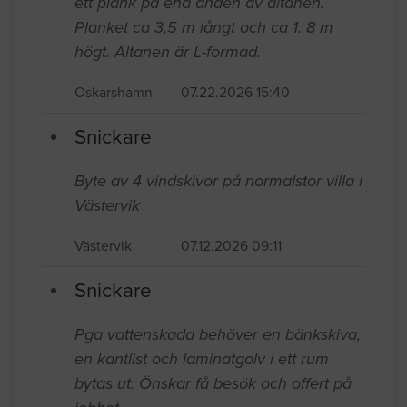
ett plank på ena änden av altanen.
Planket ca 3,5 m långt och ca 1. 8 m
högt. Altanen är L-formad.
Oskarshamn
07.22.2026 15:40
Snickare
Byte av 4 vindskivor på normalstor villa i
Västervik
Västervik
07.12.2026 09:11
Snickare
Pga vattenskada behöver en bänkskiva,
en kantlist och laminatgolv i ett rum
bytas ut. Önskar få besök och offert på