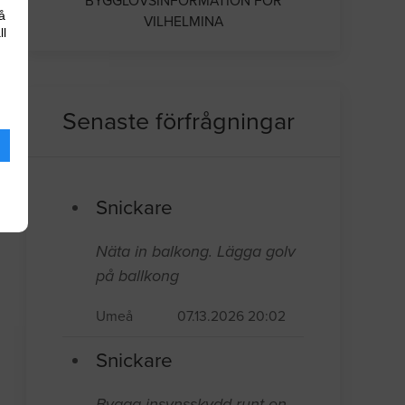
BYGGLOVSINFORMATION FÖR
å
VILHELMINA
ll
Senaste förfrågningar
Snickare
Näta in balkong. Lägga golv
på ballkong
Umeå
07.13.2026 20:02
Snickare
Bygga insynsskydd runt en