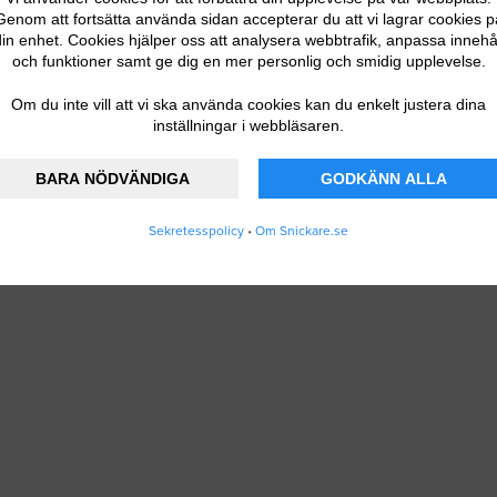
 DITT FÖRETAG
Genom att fortsätta använda sidan accepterar du att vi lagrar cookies p
in enhet. Cookies hjälper oss att analysera webbtrafik, anpassa innehå
och funktioner samt ge dig en mer personlig och smidig upplevelse.
Om du inte vill att vi ska använda cookies kan du enkelt justera dina
inställningar i webbläsaren.
BARA NÖDVÄNDIGA
GODKÄNN ALLA
Sekretesspolicy
•
Om Snickare.se