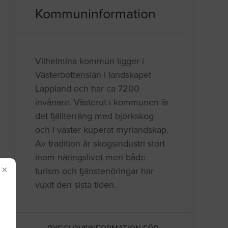
Kommuninformation
Vilhelmina kommun ligger i
Västerbottenslän i landskapet
Lappland och har ca 7200
invånare. Västerut i kommunen är
det fjällterräng med björkskog
och i väster kuperat myrlandskap.
Av tradition är skogsindustri stort
inom näringslivet men både
×
turism och tjänstenöringar har
vuxit den sista tiden.