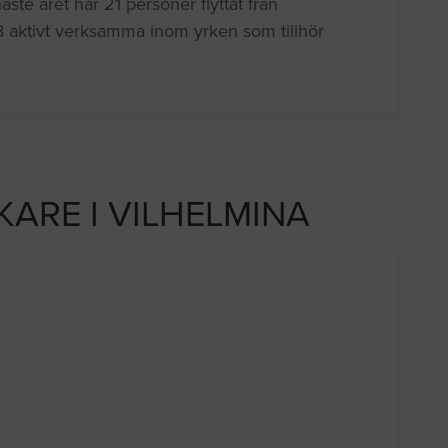
ste året har 21 personer flyttat från
 aktivt verksamma inom yrken som tillhör
KARE I VILHELMINA