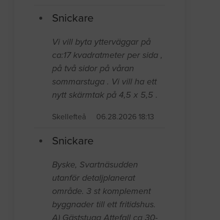
Snickare
Vi vill byta ytterväggar på
ca:17 kvadratmeter per sida ,
på två sidor på våran
sommarstuga . Vi vill ha ett
nytt skärmtak på 4,5 x 5,5 .
Skellefteå
06.28.2026 18:13
Snickare
Byske, Svartnäsudden
utanför detaljplanerat
område. 3 st komplement
byggnader till ett fritidshus.
A) Gäststuga Attefall ca 30-