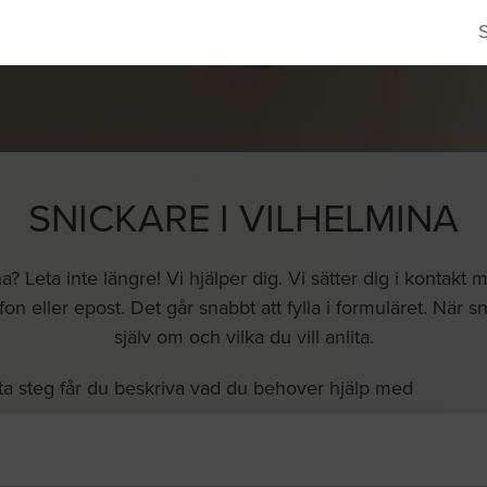
SNICKARE I VILHELMINA
na? Leta inte längre! Vi hjälper dig. Vi sätter dig i kontak
efon eller epost. Det går snabbt att fylla i formuläret. När 
själv om och vilka du vill anlita.
ta steg får du beskriva vad du behover hjälp med