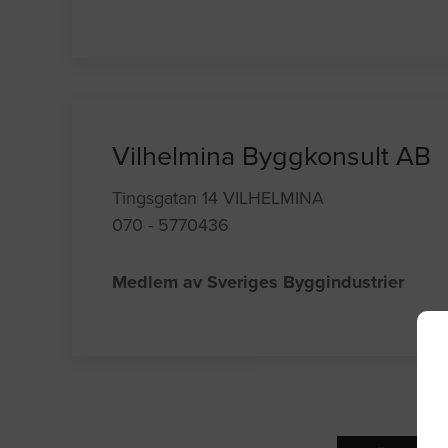
Vilhelmina Byggkonsult AB
Tingsgatan 14 VILHELMINA
070 - 5770436
Medlem av Sveriges Byggindustrier