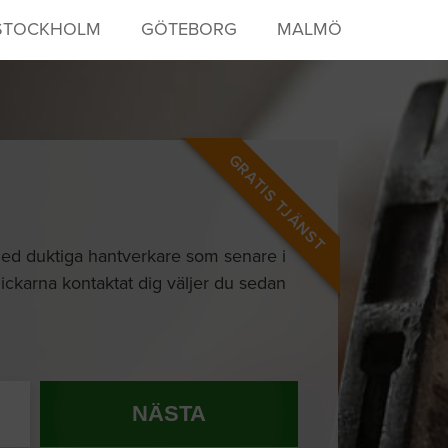
STOCKHOLM
GÖTEBORG
MALMÖ
GRATIS TJÄNST
t med duktiga hantverkare som senare i
snickarna kontaktat dig väljer du sedan
NÄSTA