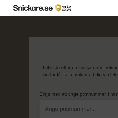
Letar du efter en snickare i Vilhelmi
sin tur får ta kontakt med dig via tel
Börja med att ange postnummer. I näs