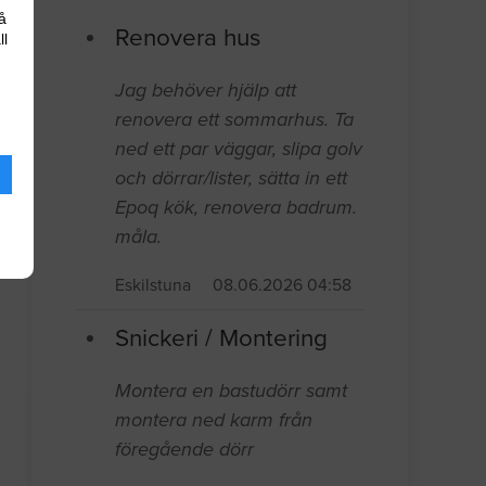
å
Renovera hus
ll
Jag behöver hjälp att
renovera ett sommarhus. Ta
ned ett par väggar, slipa golv
och dörrar/lister, sätta in ett
Epoq kök, renovera badrum.
måla.
Eskilstuna
08.06.2026 04:58
Snickeri / Montering
Montera en bastudörr samt
montera ned karm från
föregående dörr