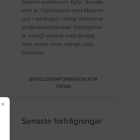
Genom kommunen flyter Trosaån
som är i förbindelse med Mälaren
och i terrängen i övrigt dominerar
jordbrukslandskapet. Näringslivet
är väldigt varierat med företag
som verkar inom många olika
brancher.
BYGGLOVSINFORMATION FÖR
TROSA
×
Senaste förfrågningar