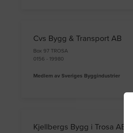
Cvs Bygg & Transport AB
Box 97 TROSA
0156 - 19980
Medlem av Sveriges Byggindustrier
Kjellbergs Bygg i Trosa AB