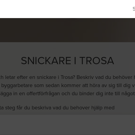
SNICKARE I TROSA
 letar efter en snickare i Trosa? Beskriv vad du behöver
h byggarbetare som sedan kommer att höra av sig till dig via
lägga in en offertförfrågan och du binder dig inte till något
ta steg får du beskriva vad du behover hjälp med