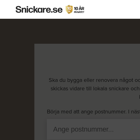
Ska du bygga eller renovera något och
skickas vidare till lokala snickare oc
Börja med att ange postnummer. I näs