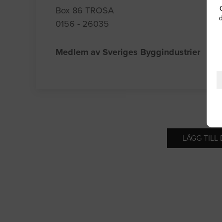
Box 86 TROSA
d
0156 - 26035
Medlem av Sveriges Byggindustrier
LÄGG TILL