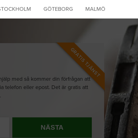
STOCKHOLM
GÖTEBORG
MALMÖ
GRATIS TJÄNST
 hjälp med så kommer din förfrågan att
 telefon eller epost. Det är gratis att
.
NÄSTA