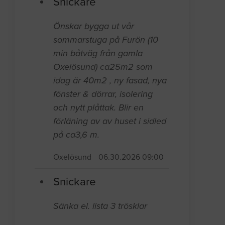
Snickare
Önskar bygga ut vår
sommarstuga på Furön (10
min båtväg från gamla
Oxelösund) ca25m2 som
idag är 40m2 , ny fasad, nya
fönster & dörrar, isolering
och nytt plåttak. Blir en
förläning av av huset i sidled
på ca3,6 m.
Oxelösund
06.30.2026 09:00
Snickare
Sänka el. lista 3 trösklar