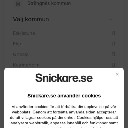
Strängnäs kommun
Välj kommun
Eskilstuna
Flen
Gnesta
Katrineholm
×
Nyköping
Oxelösund
Snickare.se använder cookies
Strängnäs
Trosa
Vi använder cookies för att förbättra din upplevelse på vår
webbplats. Genom att fortsätta använda sidan accepterar
Vingåker
du att vi lagrar cookies på din enhet. Cookies hjälper oss att
analysera webbtrafik, anpassa innehåll och funktioner samt