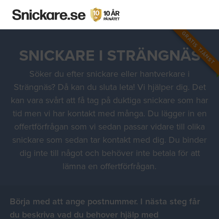
GRATIS TJÄNST
SNICKARE I STRÄNGNÄS
Söker du efter snickare eller hantverkare i
Strängnäs? Då kan du sluta leta! Vi hjälper dig. Det
kan vara svårt att få tag på duktiga snickare som har
tid men vi har kontakt med många. Du lägger in en
offertförfrågan som vi sedan passar vidare till olika
snickare som sedan tar kontakt med dig. Du binder
dig inte till något och behöver inte betala för att
lämna en offertförfrågan.
Börja med att ange postnummer. I nästa steg får
du beskriva vad du behover hjälp med