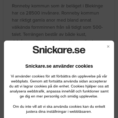
Ronneby kommun som är beläget i Blekinge
har ca 28500 invånare. Ronneby kommun
har riktigt gamla anor med bland annat
välkända fornminnen från så tidigt som 500-
talet. Terrängen består av både kust,
dalgångar, slätter och skog. Näringslivet
×
består av olika näringar där skogsbruk och
tillverkningsindustri dominerar.
Snickare.se använder cookies
BYGGLOVSINFORMATION FÖR RONNEBY
Vi använder cookies för att förbättra din upplevelse på vår
webbplats. Genom att fortsätta använda sidan accepterar
du att vi lagrar cookies på din enhet. Cookies hjälper oss att
analysera webbtrafik, anpassa innehåll och funktioner samt
ge dig en mer personlig och smidig upplevelse.
Senaste förfrågningar
Om du inte vill att vi ska använda cookies kan du enkelt
justera dina inställningar i webbläsaren.