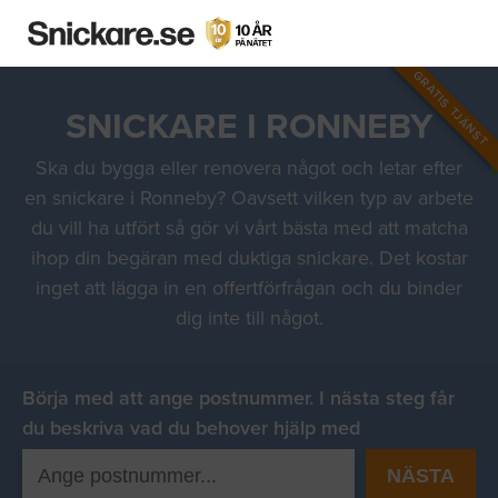
GRATIS TJÄNST
SNICKARE I RONNEBY
Ska du bygga eller renovera något och letar efter
en snickare i Ronneby? Oavsett vilken typ av arbete
du vill ha utfört så gör vi vårt bästa med att matcha
ihop din begäran med duktiga snickare. Det kostar
inget att lägga in en offertförfrågan och du binder
dig inte till något.
Börja med att ange postnummer. I nästa steg får
du beskriva vad du behover hjälp med
NÄSTA