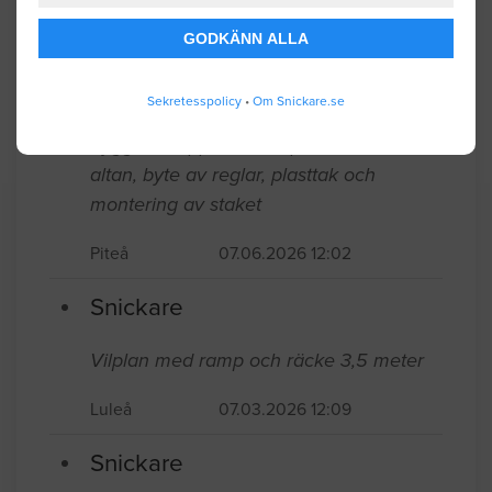
Luleå
07.29.2026 18:32
GODKÄNN ALLA
Snickare
Sekretesspolicy
•
Om Snickare.se
Bygg av trappa mellan pooldäck och
altan, byte av reglar, plasttak och
montering av staket
Piteå
07.06.2026 12:02
Snickare
Vilplan med ramp och räcke 3,5 meter
Luleå
07.03.2026 12:09
Snickare