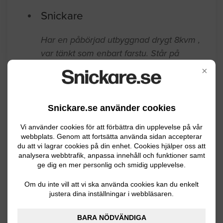
Snickare
Har en påbörjad utbyggnad drygt 8kvm ,
var tänkt som enbart farstu. Står på
plintar, liksom hus i övrigt. Vill nu om
×
möjligt göra dusch/toa av halva
utrymmet.
Snickare.se använder cookies
Luleå
07.31.2026 05:53
Vi använder cookies för att förbättra din upplevelse på vår
webbplats. Genom att fortsätta använda sidan accepterar
Snickeri / Montering
du att vi lagrar cookies på din enhet. Cookies hjälper oss att
analysera webbtrafik, anpassa innehåll och funktioner samt
Behöver en vindslucka med stege i
ge dig en mer personlig och smidig upplevelse.
innertaket för åtkomst till kallvinden.
Om du inte vill att vi ska använda cookies kan du enkelt
Måttagning, håltagning, material(lucka)
justera dina inställningar i webbläsaren.
och komplett montage. Huset är byggt
2018, 1,5 plans villa.
BARA NÖDVÄNDIGA