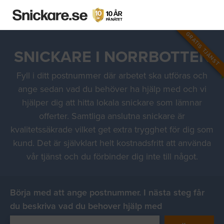
GRATIS TJÄNST
SNICKARE I NORRBOTTEN
Fyll i ditt postnummer där arbetet ska utföras och
ange sedan vad du behöver ha hjälp med och vi
hjälper dig att hitta lokala snickare som lämnar
offerter. Samtliga anslutna snickare är
kvalitetssäkrade vilket get extra trygghet för dig som
kund. Det är självklart helt kostnadsfritt att använda
vår tjänst och du förbinder dig inte till något.
Börja med att ange postnummer. I nästa steg får
du beskriva vad du behover hjälp med