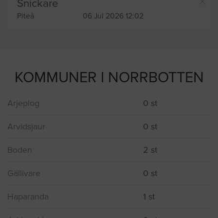
Snickare
Piteå
06 Jul 2026 12:02
KOMMUNER I NORRBOTTEN
Arjeplog
0 st
Arvidsjaur
0 st
Boden
2 st
Gällivare
0 st
Haparanda
1 st