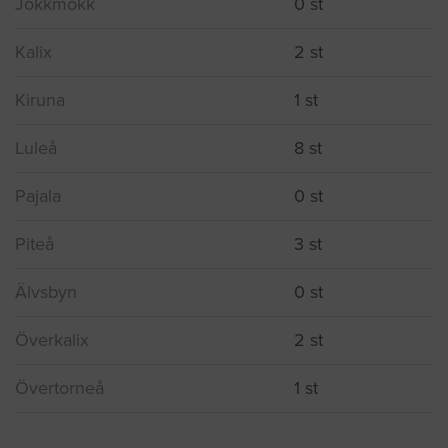
Jokkmokk
0 st
Kalix
2 st
Kiruna
1 st
Luleå
8 st
Pajala
0 st
Piteå
3 st
Älvsbyn
0 st
Överkalix
2 st
Övertorneå
1 st