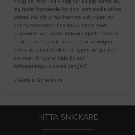
viktig del men lika viktigt var att jag kände att
jag hade förtroende för dom som skulle utföra
jobbet. Nu går vi här hemma och njuter av
det nyrenoverade fina badrummet med
golvvärme och andra bekvämligheter som vi
önskat oss. Jag rekommenderar verkligen
andra att använda den här typen av tjänster
om man vill spara både tid och
förhoppningsvis också pengar!"
// Gunilla, Sollentuna
HITTA SNICKARE