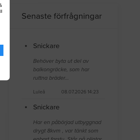
å
ll
Senaste förfrågningar
Snickare
Behöver byta ut del av
balkongräcke, som har
ruttna bräder…
Luleå
08.07.2026 14:23
Snickare
Har en påbörjad utbyggnad
drygt 8kvm , var tänkt som
enbart farstu. Står på plintar,