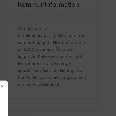
Kommuninformation
Överkalix är en
befolkningsmässigt liten kommun
som är belägen i Norrbotten med
ca 3700 invånare. Överkalix
ligger vid Kalixälven och är känt
för sitt fina fiske då många
sportfiskare åker hit. Näringslivet
består till stor del av skogsindustri
och verkstadsindustri.
×