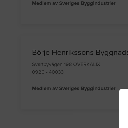
Medlem av Sveriges Byggindustrier
Börje Henrikssons Byggnad
Svartbyvägen 198 ÖVERKALIX
0926 - 40033
Medlem av Sveriges Byggindustrier