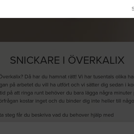
SNICKARE I ÖVERKALIX
Överkalix? Då har du hamnat rätt! Vi har tusentals olika 
n på arbetet du vill ha utfört och vi sätter dig sedan i 
ägga tid på att ringa runt behöver du bara lägga några minuter 
örfrågan kostar inget och du binder dig inte heller till någo
ta steg får du beskriva vad du behover hjälp med