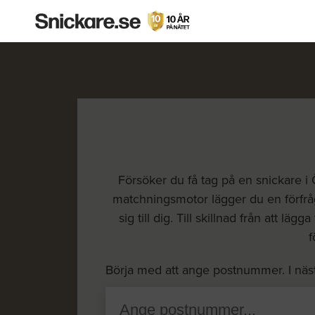
Försöker du få tag på en snickare i 
matchningsmotor lägger du en förfråga
sig till dig. Till skillnad från att l
f
Börja med att ange postnummer. I näs