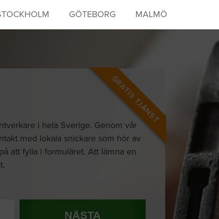
STOCKHOLM
GÖTEBORG
MALMÖ
GRATIS TJÄNST
hantverkare i hela Sverige. Genom vår
kontakt med lokala snickare som hör av
på att fylla i formuläret. Att lämna en
t.
NÄSTA