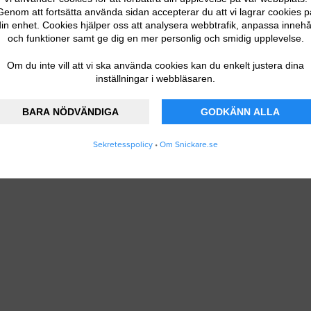
Genom att fortsätta använda sidan accepterar du att vi lagrar cookies p
 DITT FÖRETAG
in enhet. Cookies hjälper oss att analysera webbtrafik, anpassa innehå
och funktioner samt ge dig en mer personlig och smidig upplevelse.
Om du inte vill att vi ska använda cookies kan du enkelt justera dina
inställningar i webbläsaren.
BARA NÖDVÄNDIGA
GODKÄNN ALLA
Sekretesspolicy
•
Om Snickare.se