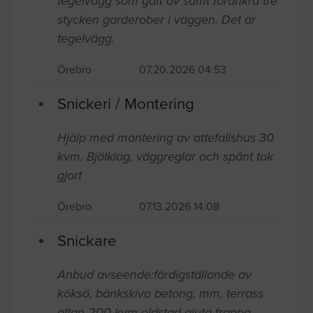
tegelvägg som gått av samt förankra tre
stycken garderober i väggen. Det är
tegelvägg.
Örebro
07.20.2026 04:53
Snickeri / Montering
Hjälp med montering av attefallshus 30
kvm. Bjälklag, väggreglar och spånt tak
gjort
Örebro
07.13.2026 14:08
Snickare
Anbud avseende:färdigställande av
köksö, bänkskiva betong, mm, terrass
altan 200 kvm eldstad gjuta trappa