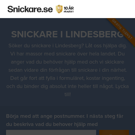
GRATIS TJÄNST
SNICKARE I LINDESBERG
Söker du snickare i Lindesberg? Låt oss hjälpa dig.
Vi har massor med snickare över hela landet. Du
anger vad du behöver hjälp med och vi skickare
sedan vidare din förfrågan till snickare i din närhet.
Det går fort att fylla i formuläret, kostar ingenting,
och du binder dig absolut inte heller till något. Lycka
till!
Börja med att ange postnummer. I nästa steg får
du beskriva vad du behover hjälp med