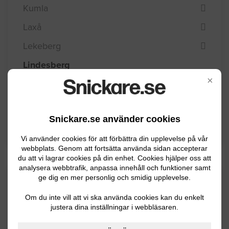
Kumla
Laxå
Lekeberg
Lindesberg
×
Ljusnarsberg
Nora
Snickare.se använder cookies
Örebro
Vi använder cookies för att förbättra din upplevelse på vår
webbplats. Genom att fortsätta använda sidan accepterar
du att vi lagrar cookies på din enhet. Cookies hjälper oss att
analysera webbtrafik, anpassa innehåll och funktioner samt
ge dig en mer personlig och smidig upplevelse.
Kommuninformation
Om du inte vill att vi ska använda cookies kan du enkelt
justera dina inställningar i webbläsaren.
Lindesbergs kommun ca 23 000 invånare