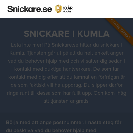
GRATIS TJÄNST
SNICKARE I KUMLA
Leta inte mer! På Snickare.se hittar du snickare i
Kumla. Tjänsten går ut på att du helt enkelt anger
vad du behöver hjälp med och vi sätter dig sedan i
kontakt med duktiga hantverkare. De som tar
kontakt med dig efter att du lämnat en förfrågan är
de som faktiskt vill ha uppdrag. Du slipper därför
ringa runt till dessa som har fullt upp. Och kom ihåg
att tjänsten är gratis!
Börja med att ange postnummer. I nästa steg får
du beskriva vad du behover hjälp med