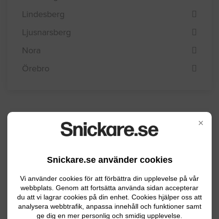
Lindesberg
Ljusnarsberg
Nora
Örebro
×
Kommuninformation
Snickare.se använder cookies
Kumla kommun rymmer förutom centralorten
Kumla, även flera mindre tätorter och har
Vi använder cookies för att förbättra din upplevelse på vår
webbplats. Genom att fortsätta använda sidan accepterar
totalt ca 20100 invånare. Näringslivet
du att vi lagrar cookies på din enhet. Cookies hjälper oss att
domineras av flera företag inom
analysera webbtrafik, anpassa innehåll och funktioner samt
tillverkningsindustrin.
ge dig en mer personlig och smidig upplevelse.