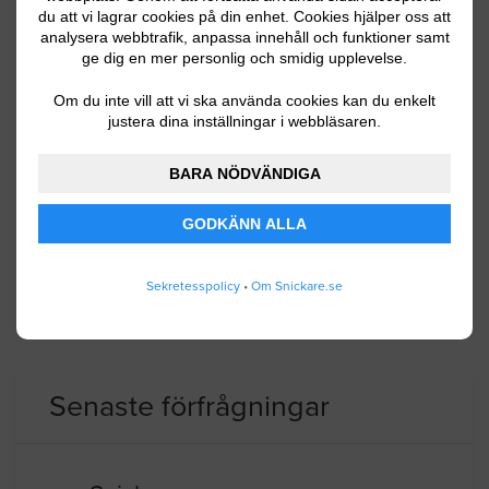
du att vi lagrar cookies på din enhet. Cookies hjälper oss att
Sunne kommun ligger i landskapet Värmland
analysera webbtrafik, anpassa innehåll och funktioner samt
ge dig en mer personlig och smidig upplevelse.
och har ca 13500 invånare. Närinsglivet
består av många små och medelstora företag
Om du inte vill att vi ska använda cookies kan du enkelt
justera dina inställningar i webbläsaren.
i olika brancher och den största privata
arbetsgivaren är Tetra Pak. Sunne har även
BARA NÖDVÄNDIGA
en uppskattad skidanläggning. Terrängen
domineras av skog coh vattendrag.
GODKÄNN ALLA
Sekretesspolicy
•
Om Snickare.se
BYGGLOVSINFORMATION FÖR SUNNE
Senaste förfrågningar