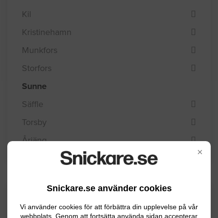
Kil
Kristinehamn
Munkfors
Storfors
Sunne
Säffle
Torsby
Årjäng
×
Snickare.se använder cookies
Kommuninformation
Vi använder cookies för att förbättra din upplevelse på vår
webbplats. Genom att fortsätta använda sidan accepterar