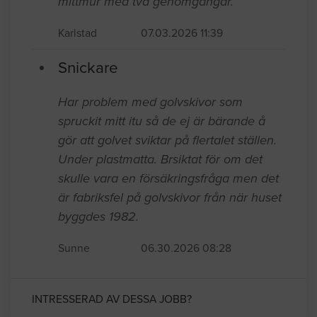
mittmur med två genomgångar.
Karlstad
07.03.2026 11:39
Snickare
Har problem med golvskivor som
spruckit mitt itu så de ej är bärande å
gör att golvet sviktar på flertalet ställen.
Under plastmatta. Brsiktat för om det
skulle vara en försäkringsfråga men det
är fabriksfel på golvskivor från när huset
byggdes 1982.
Sunne
06.30.2026 08:28
INTRESSERAD AV DESSA JOBB?