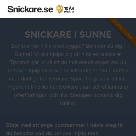
GRATIS TJÄNST
SNICKARE I SUNNE
Behöver du hjälp med bygget? Befinner du dig i
Sunne? Vi ska hjälpa dig att hitta en snickare!
Tjänsten går ut på att du helt enkelt anger vad du
behöver hjälp med och vi sätter dig sedan i kontakt
med duktiga hantverkare. Spara tid genom att inte
ringa runt till olika hantverkare utan istället lämna en
offertförfrågan och låta företagen kontakta dig
istället.
Börja med att ange postnummer. I nästa steg får
du beskriva vad du behover hjälp med