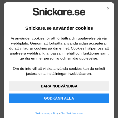
Säter
×
Vansbro
Älvdalen
Snickare.se använder cookies
Vi använder cookies för att förbättra din upplevelse på vår
webbplats. Genom att fortsätta använda sidan accepterar
du att vi lagrar cookies på din enhet. Cookies hjälper oss att
Kommuninformation
analysera webbtrafik, anpassa innehåll och funktioner samt
ge dig en mer personlig och smidig upplevelse.
Om du inte vill att vi ska använda cookies kan du enkelt
justera dina inställningar i webbläsaren.
Rättvik kommun ligger i Dalarna och består
av de tre orter: Rättvik, Boda och Ore.
BARA NÖDVÄNDIGA
Kommunen har ca 11000 invånare och
terrängen är kuperad och består till stor del
GODKÄNN ALLA
av skog. Näringslivet består till stor del av jord
och skogsbruk men även turism.
Sekretesspolicy
•
Om Snickare.se