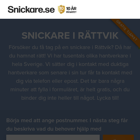
GRATIS TJÄNST
SNICKARE I RÄTTVIK
Försöker du få tag på en snickare i Rättvik? Då har
du hamnat rätt! Vi har tusentals olika hantverkare i
hela Sverige. Vi sätter dig i kontakt med duktiga
hantverkare som senare i sin tur får ta kontakt med
dig via telefon eller epost. Det tar bara några
minuter att fylla i formuläret, är helt gratis, och du
binder dig inte heller till något. Lycka till!
Börja med att ange postnummer. I nästa steg får
du beskriva vad du behover hjälp med