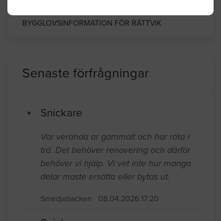
BYGGLOVSINFORMATION FÖR RÄTTVIK
Senaste förfrågningar
Snickare
Var veranda ar gammalt och har röta i
trä. Det behöver renovering och därför
behöver vi hjälp. Vi vet inte hur manga
delar maste ersätta eller bytas ut.
Smedjebacken
08.04.2026 17:20