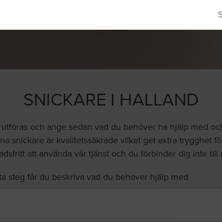
SNICKARE I HALLAND
a utföras och ange sedan vad du behöver ha hjälp med och vi
a snickare är kvalitetssäkrade vilket get extra trygghet fö
dsfritt att använda vår tjänst och du förbinder dig inte till
ta steg får du beskriva vad du behover hjälp med