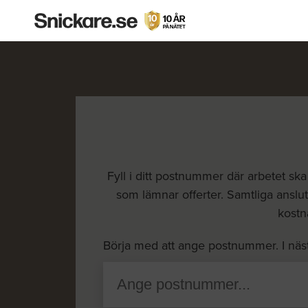
Fyll i ditt postnummer där arbetet sk
som lämnar offerter. Samtliga anslutn
kostna
Börja med att ange postnummer. I näs