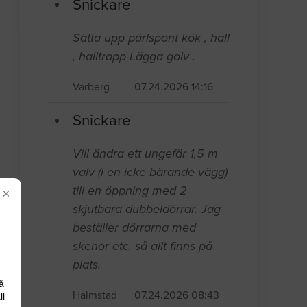
Snickare
Sätta upp pärlspont kök , hall
, halltrapp Lägga golv .
Varberg
07.24.2026 14:16
Snickare
Vill ändra ett ungefär 1,5 m
valv (i en icke bärande vägg)
till en öppning med 2
×
skjutbara dubbeldörrar. Jag
beställer dörrarna med
skenor etc. så allt finns på
plats.
å
Halmstad
07.24.2026 08:43
ll