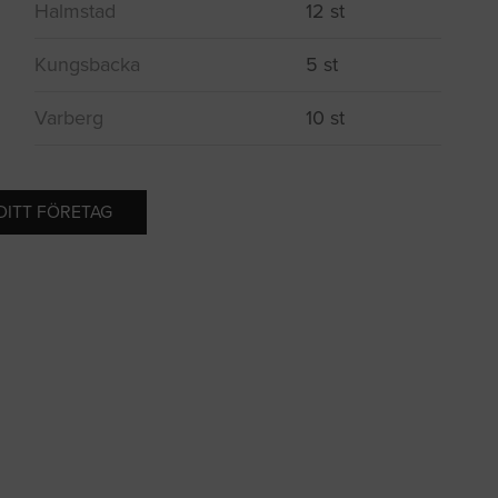
Halmstad
12 st
Kungsbacka
5 st
Varberg
10 st
 DITT FÖRETAG