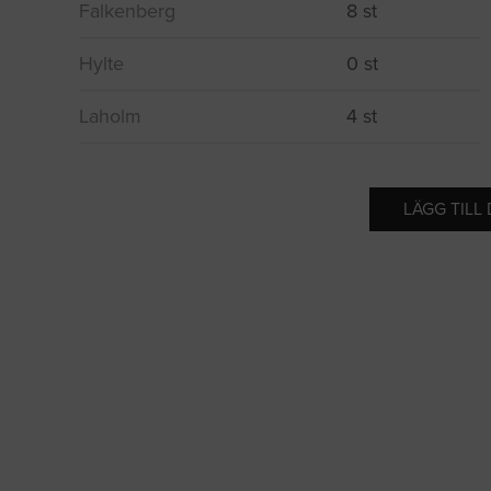
Falkenberg
8 st
Hylte
0 st
Laholm
4 st
LÄGG TILL