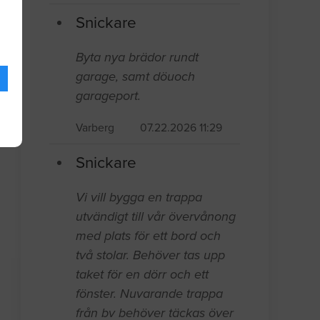
Snickare
Byta nya brädor rundt
garage, samt döuoch
garageport.
Varberg
07.22.2026 11:29
Snickare
Vi vill bygga en trappa
utvändigt till vår övervånong
med plats för ett bord och
två stolar. Behöver tas upp
taket för en dörr och ett
fönster. Nuvarande trappa
från bv behöver täckas över