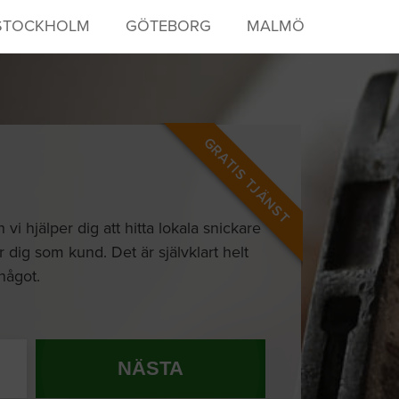
STOCKHOLM
GÖTEBORG
MALMÖ
GRATIS TJÄNST
 hjälper dig att hitta lokala snickare
r dig som kund. Det är självklart helt
 något.
NÄSTA