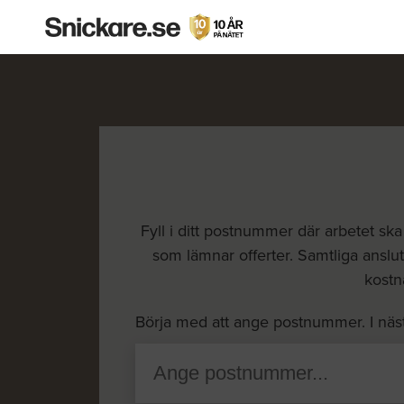
Fyll i ditt postnummer där arbetet sk
som lämnar offerter. Samtliga anslutn
kostna
Börja med att ange postnummer. I näs