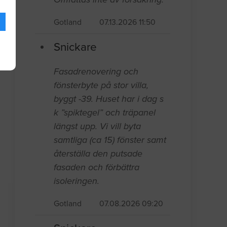
Gotland
07.13.2026 11:50
Snickare
Fasadrenovering och
fönsterbyte på stor villa,
byggt -39. Huset har i dag s
k ”spiktegel” och träpanel
längst upp. Vi vill byta
samtliga (ca 15) fönster samt
återställa den putsade
fasaden och förbättra
isoleringen.
Gotland
07.08.2026 09:20