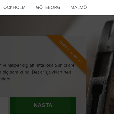
STOCKHOLM
GÖTEBORG
MALMÖ
GRATIS TJÄNST
 hjälper dig att hitta lokala snickare
r dig som kund. Det är självklart helt
 något.
NÄSTA