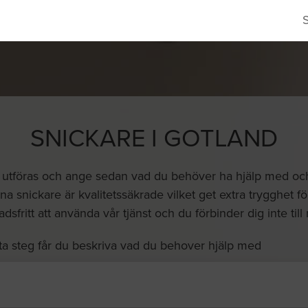
SNICKARE I GOTLAND
a utföras och ange sedan vad du behöver ha hjälp med och vi
a snickare är kvalitetssäkrade vilket get extra trygghet fö
dsfritt att använda vår tjänst och du förbinder dig inte till
ta steg får du beskriva vad du behover hjälp med