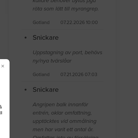
källare behöver bytas pga
röta som lätt till myrangrep.
Gotland
07.22.2026 10:00
Snickare
Uppstagning av port, behövs
ny/nya tvärslåar
×
Gotland
07.21.2026 07:03
Snickare
Angripen balk innanför
å
entrén, oklar omfattning,
ll
upptäcktes vid ommålning
men har varit ett antal år.
Omfattas inte av försäkring.