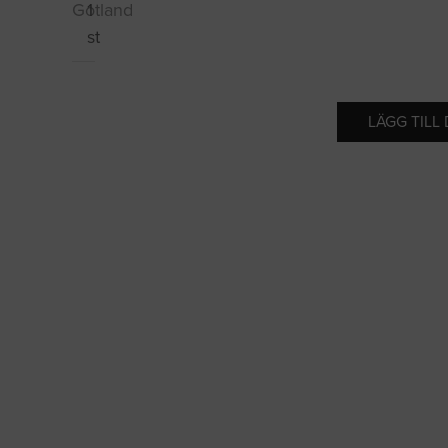
Gotland
1
st
LÄGG TILL