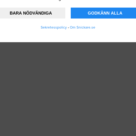
BARA NÖDVÄNDIGA
GODKÄNN ALLA
Sekretesspolicy
•
Om Snickare.se