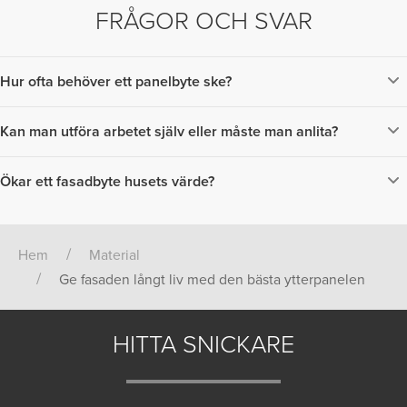
FRÅGOR OCH SVAR
Hur ofta behöver ett panelbyte ske?
Det beror helt på hur pass skadad din fasad är. Om du upptäcker
fuktskador, sprickor eller röta är det dags att se över huset.
Kan man utföra arbetet själv eller måste man anlita?
Huruvida du kan byta dina paneler på fasaden själv eller inte beror på
hur mycket kunskap och verktyg som du har tillgång till. Att göra det
Ökar ett fasadbyte husets värde?
själv är fullt möjligt, men är du osäker är det bättre att ta hjälp av
Ja! Om du väljer att byta ut din fasad kan du i de allra flesta fall förvänta
proffsen.
dig en värdeökning på bostaden.
Hem
Material
Ge fasaden långt liv med den bästa ytterpanelen
HITTA SNICKARE