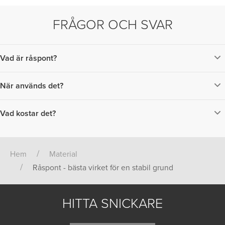
FRÅGOR OCH SVAR
Vad är råspont?
Virket består av ohyvlade brädor i trä med ett fräst spår på båda sidorna.
Spåret gör att brädorna går att fästa i varandra som ett pussel.
När används det?
Denna typ av virke används främst som underlag på tak och
inomhusväggar.
Vad kostar det?
Priset beror på kvalitet. Det går att hitta billigt virke men då är risken
större att brädorna inte är helt raka eller har mycket kvisthål och
liknande skönhetsfläckar.
Hem
Material
Råspont - bästa virket för en stabil grund
HITTA SNICKARE